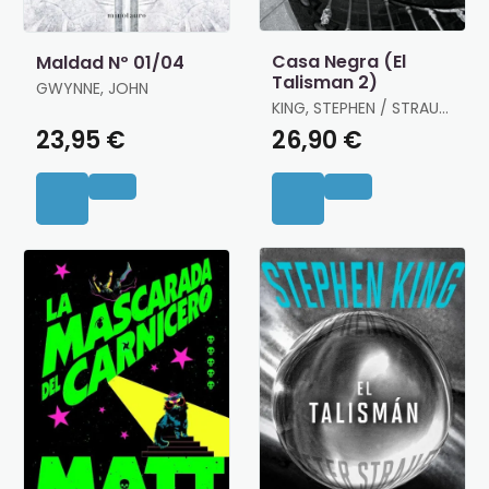
Casa Negra (El
Maldad Nº 01/04
Talisman 2)
GWYNNE, JOHN
KING, STEPHEN / STRAUB,
PETER
23,95 €
26,90 €