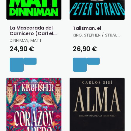
La Mascarada del
Talisman, el
Carnicero (Carl el
KING, STEPHEN / STRAUB,
Mazmorrero 5)
DINNIMAN, MATT
PETER
24,90 €
26,90 €