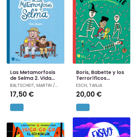
Las Metamorfosis
Boris, Babette y los
de Selma 2. Vida
Terroríficos
Abuela
Esqueletos
BALTSCHEIT, MARTIN /
ESCH, TANJA
BECKER, ANNE
17,50 €
20,00 €