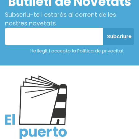
Butlletí de Novetats
Subscriu-te i estaràs al corrent de les
nostres novetats
He llegit i accepto la Política de privacitat