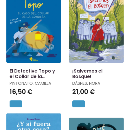
El Detective Topo y
¡Salvemos el
el Collar de la
Bosque!
Condesa
PINTONATO, CAMILLA
DÅSNES, NORA
16,50 €
21,00 €