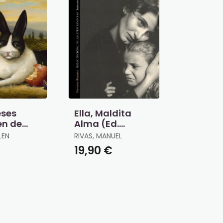
eses
Ella, Maldita
en de
Alma (Ed.
Otros
ampliada)
LEN
RIVAS, MANUEL
19,90 €