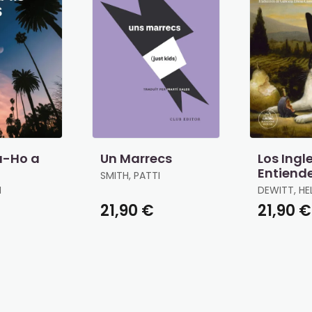
a-Ho a
Un Marrecs
Los Ingl
Entiend
SMITH, PATTI
Lana (Y 
N
DEWITT, HE
Trucos)
21,90 €
21,90 €