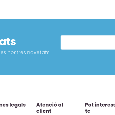
tats
 les nostres novetats
nes legals
Atenció al
Pot interes
client
te