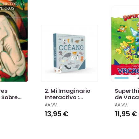
res
2. Mi Imaginario
Superth
s Sobre
Interactivo :
de Vaca
Océano
AA.VV.
AA.VV.
13,95 €
11,95 €