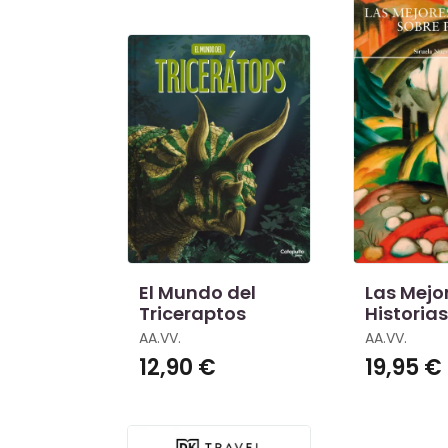
El Mundo del
Las Mejo
Triceraptos
Historia
Perros
AA.VV.
AA.VV.
12,90 €
19,95 €