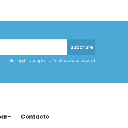
He llegit i accepto la Política de privacitat
sar-
Contacte