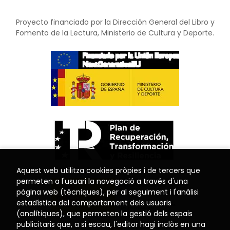
Proyecto financiado por la Dirección General del Libro y
Fomento de la Lectura, Ministerio de Cultura y Deporte.
Aquest web utilitza cookies pròpies i de tercers que
permeten a l'usuari la navegació a través d'una
pàgina web (tècniques), per al seguiment i l'anàlisi
estadística del comportament dels usuaris
(analítiques), que permeten la gestió dels espais
publicitaris que, a si escau, l'editor hagi inclòs en una