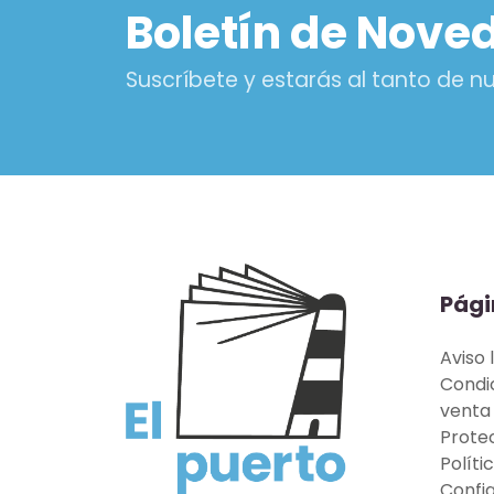
Boletín de Nove
Suscríbete y estarás al tanto de 
Pági
Aviso 
Condi
venta
Prote
Políti
Confi