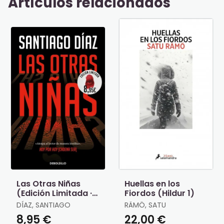
Artículos relacionados
Las Otras Niñas
Huellas en los
(Edición Limitada ·
Fiordos (Hildur 1)
Verano) (Indira
DÍAZ, SANTIAGO
RÄMÖ, SATU
Ramos 2)
8,95 €
22,00 €