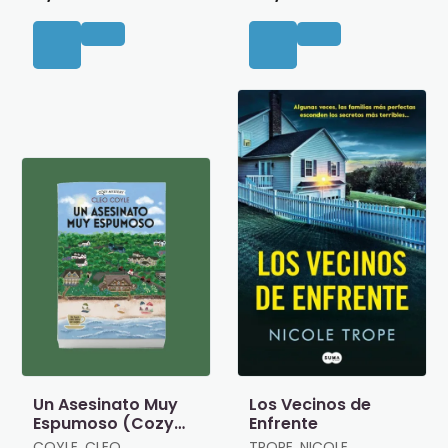
Un Asesinato Muy
Los Vecinos de
Espumoso (Cozy
Enfrente
Mystery)
COYLE, CLEO
TROPE, NICOLE