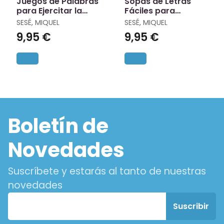
Juegos de Palabras
Sopas de Letras
para Ejercitar la
Fáciles para
Mente (Xl)
Relajarse
SESÉ, MIQUEL
SESÉ, MIQUEL
9,95 €
9,95 €
Boletín de
Novedades
Suscríbete y estarás al tanto de nuestras
novedades