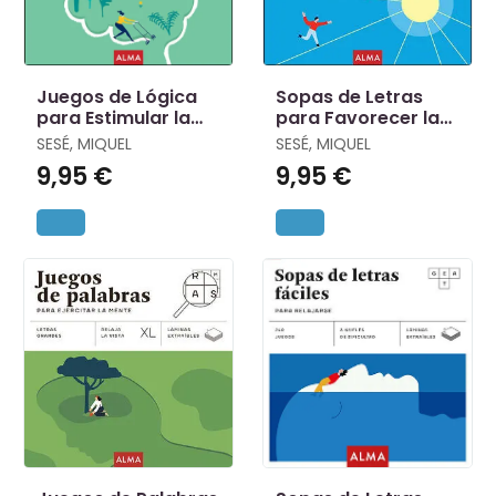
Juegos de Lógica
Sopas de Letras
para Estimular la
para Favorecer la
Mente (Xl)
Concentración (Xl)
SESÉ, MIQUEL
SESÉ, MIQUEL
9,95 €
9,95 €