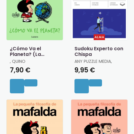
¿Cómo Va el
Sudoku Experto con
Planeta? (La
Chispa
Pequeña Filosofía
, QUINO
ANY PUZZLE MEDIA,
de Mafalda)
7,90 €
9,95 €