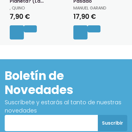
Planeta? (La
Pasado
Pequeña Filosofía
, QUINO
MANUEL GARAND
de Mafalda)
7,90 €
17,90 €
Boletín de
Novedades
Suscríbete y estarás al tanto de nuestras
novedades