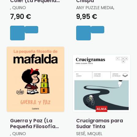
Cole! (La Pequeña
Chispa
Filosofía de
, QUINO
ANY PUZZLE MEDIA,
Mafalda)
7,90 €
9,95 €
Guerra y Paz (La
Crucigramas para
Pequeña Filosofía
Sudar Tinta
de Mafalda)
, QUINO
SESÉ, MIQUEL