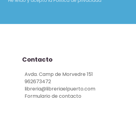
He leído y acepto la Política de privacidad
Contacto
Avda. Camp de Morvedre 151
962673472
libreria@libreriaelpuerto.com
Formulario de contacto