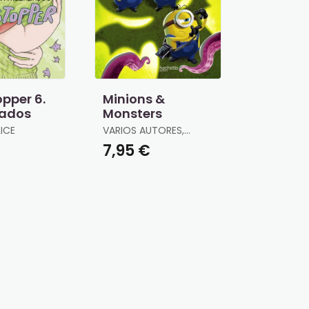
pper 6.
Minions &
zados
Monsters
ICE
VARIOS AUTORES,
VARIOS AUTORES
€
7,95 €