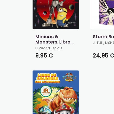
Minions &
Storm Br
Monsters. Libro
J. TULI, NISH
de Actividades
LEWMAN, DAVID
Oficial
9,95 €
24,95 