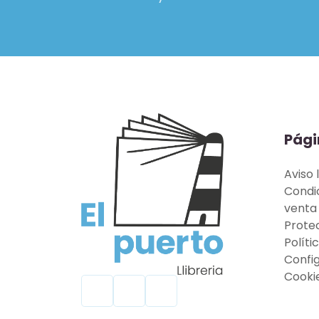
Pági
Aviso 
Condi
venta
Prote
Políti
Confi
Cooki