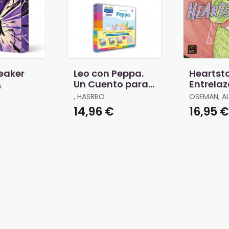
eaker
Leo con Peppa.
Heartsto
Un Cuento para
Entrela
A
Cada Letra
, HASBRO
OSEMAN, AL
€
14,96 €
16,95 