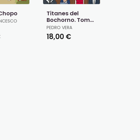
 Chopo
Titanes del
Bochorno. Tomo
RANCESCO
1. Política
PEDRO VERA
Nacional
€
18,00 €