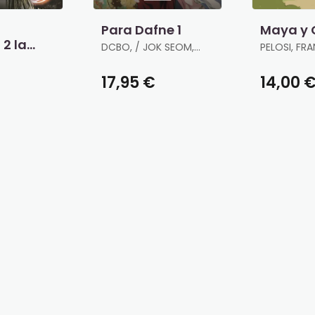
Para Dafne 1
Maya y
 2 la
DCBO, / JOK SEOM,
PELOSI, F
 la
SAM
€
17,95 €
14,00 