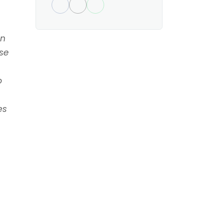
en
se
o
es