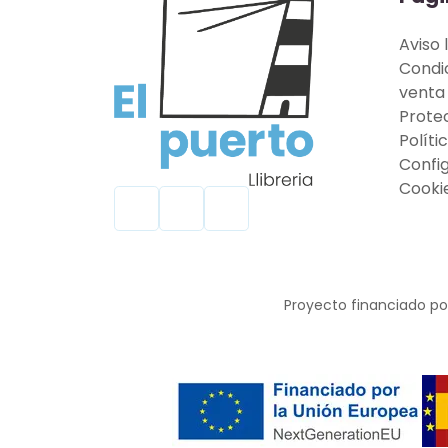
Aviso 
Condi
venta
Prote
Políti
Confi
Cooki
Proyecto financiado por