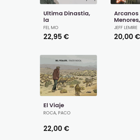
Ultima Dinastia,
Arcanos
la
Menores,
Rueda de
FEI, MO
JEFF LEMIRE
Fortuna
22,95 €
20,00 
El Viaje
ROCA, PACO
22,00 €