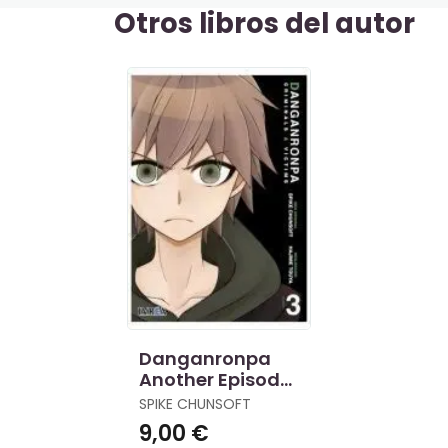
Otros libros del autor
Danganronpa
Another Episode:
Criminals And
SPIKE CHUNSOFT
Victims, 3
9,00 €