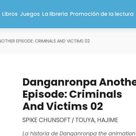
Libros
Juegos
La librería
Promoción de la lectura
THER EPISODE: CRIMINALS AND VICTIMS 02
Danganronpa Anoth
Episode: Criminals
And Victims 02
SPIKE CHUNSOFT
TOUYA, HAJIME
/
La historia de Danganronpa the animation