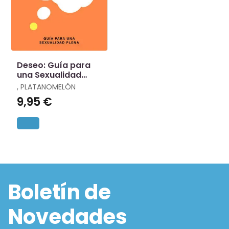
Deseo: Guía para
una Sexualidad
Plena
, PLATANOMELÓN
9,95 €
Boletín de
Novedades