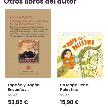
Otros libros del autor
España y Japón.
Un Mapa Per a
Ensueños
Palestina
Misioneros y
VV.AA.
VV.AA.
Amenazas de
53,85 €
15,90 €
Guerra (Siglos
XviXvii)