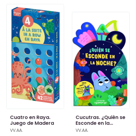
Cuatro en Raya.
Cucutras. ¿Quièn se
Juego de Madera
Esconde en la
Noche?
VV.AA.
VV.AA.