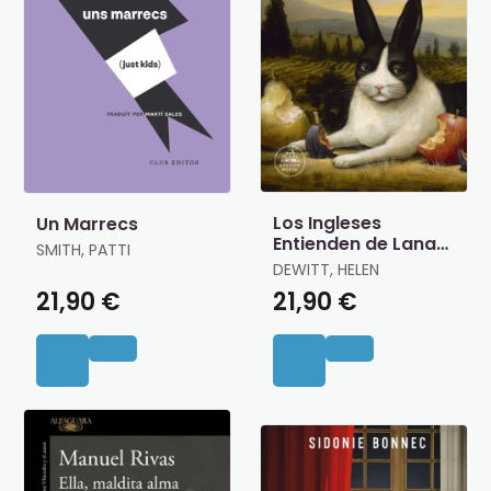
Los Ingleses
Un Marrecs
Entienden de Lana
SMITH, PATTI
(Y Otros Trucos)
DEWITT, HELEN
21,90 €
21,90 €