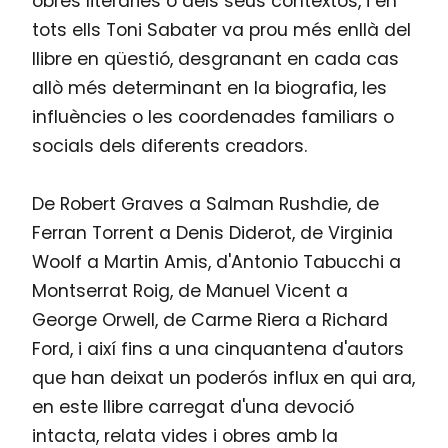
obres literàries o dels seus contextos, i en
tots ells Toni Sabater va prou més enllà del
llibre en qüestió, desgranant en cada cas
allò més determinant en la biografia, les
influències o les coordenades familiars o
socials dels diferents creadors.
De Robert Graves a Salman Rushdie, de
Ferran Torrent a Denis Diderot, de Virginia
Woolf a Martin Amis, d'Antonio Tabucchi a
Montserrat Roig, de Manuel Vicent a
George Orwell, de Carme Riera a Richard
Ford, i així fins a una cinquantena d'autors
que han deixat un poderós influx en qui ara,
en este llibre carregat d'una devoció
intacta, relata vides i obres amb la