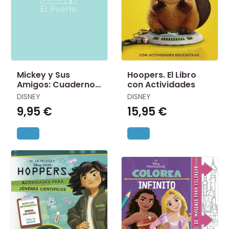
Mickey y Sus
Hoopers. El Libro
Amigos: Cuaderno
con Actividades
de Vacacciones
DISNEY
DISNEY
9,95 €
15,95 €