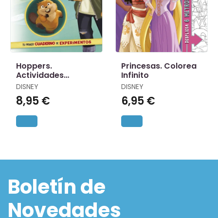
Hoppers.
Princesas. Colorea
Actividades
Infinito
Cientificos
DISNEY
DISNEY
8,95 €
6,95 €
Boletín de
Novedades