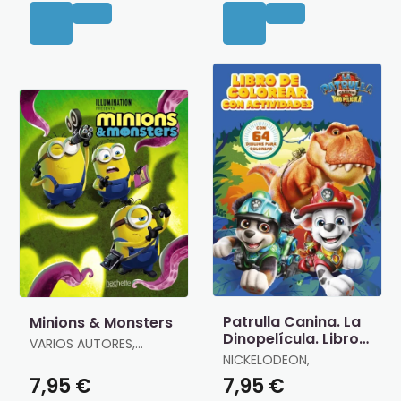
Patrulla Canina. La
Minions & Monsters
Dinopelícula. Libro
VARIOS AUTORES,
de Colorear
VARIOS AUTORES
NICKELODEON,
7,95 €
7,95 €