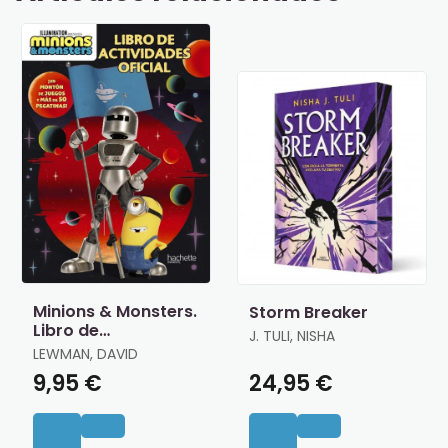
Minions & Monsters.
Storm Breaker
Libro de
J. TULI, NISHA
Actividades Oficial
LEWMAN, DAVID
9,95 €
24,95 €