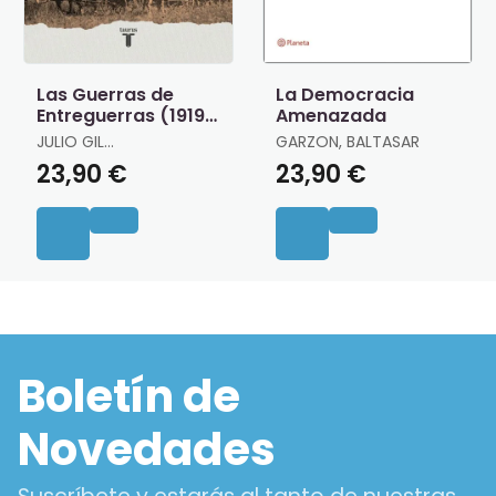
Las Guerras de
La Democracia
Entreguerras (1919 ?
Amenazada
1939)
JULIO GIL
GARZON, BALTASAR
PECHARROMÁN
23,90 €
23,90 €
Boletín de
Novedades