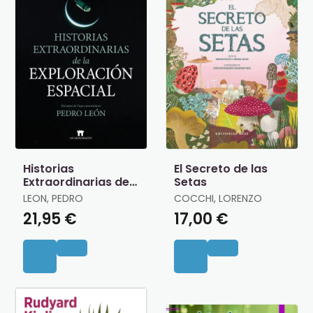
Historias
El Secreto de las
Extraordinarias de
Setas
la Exploracion
LEON, PEDRO
COCCHI, LORENZO
Espacial
21,95 €
17,00 €