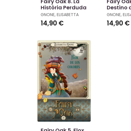
Fairy Oak 8. La
Fairy Oak
Història Perduda
Destino 
Hada
GNONE, ELISABETTA
GNONE, ELI
14,90 €
14,90 €
Fairy Oak 5. Flox