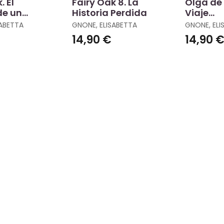
. El
Fairy Oak 8. La
Olga de 
de un
Historia Perdida
Viaje
Extraord
SABETTA
GNONE, ELISABETTA
GNONE, ELI
14,90 €
14,90 