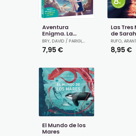
Aventura
Las Tres
Enigma. La
de Sarah
Búsqueda del
BRY, DAVID / PARIGI,
RUFO, ARAN
Tesoro
JÉRÉMY
7,95 €
8,95 €
El Mundo de los
Mares