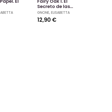
Papel. El
Fairy Oak 1. El
Secreto de las
inario
Gemelas
SABETTA
GNONE, ELISABETTA
€
12,90 €