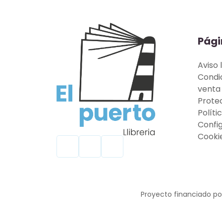
Pági
Aviso 
Condi
venta
Prote
Políti
Confi
Cooki
Proyecto financiado por