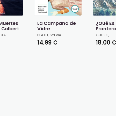
 Muertes
La Campana de
¿Qué Es
 Colbert
Vidre
Fronter
TXA
PLATH, SYLVIA
GUDOL,
14,99 €
18,00 