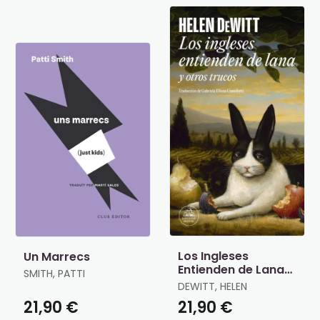
Los Ingleses
Un Marrecs
Entienden de Lana
SMITH, PATTI
(Y Otros Trucos)
DEWITT, HELEN
21,90 €
21,90 €