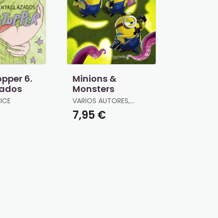
pper 6.
Minions &
zados
Monsters
ICE
VARIOS AUTORES,
VARIOS AUTORES
€
7,95 €