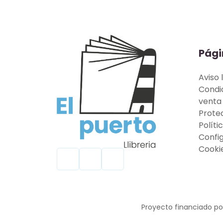
Pági
Aviso 
Condi
venta
Prote
Políti
Confi
Cooki
Proyecto financiado por