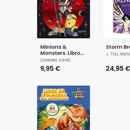
Minions &
Storm Br
Monsters. Libro
J. TULI, NISH
de Actividades
LEWMAN, DAVID
Oficial
9,95 €
24,95 