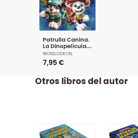
Patrulla Canina.
La Dinopelícula.
Libro de Colorear
NICKELODEON,
7,95 €
Otros libros del autor