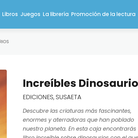
Libros
Juegos
La librería
Promoción de la lectura
RIOS
Increíbles Dinosauri
EDICIONES, SUSAETA
Descubre las criaturas más fascinantes,
enormes y aterradoras que han poblado
nuestro planeta. En esta caja encontrarás
libro increíble sobre dinosaurios con el qu