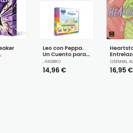
eaker
Leo con Peppa.
Heartsto
Un Cuento para
Entrela
A
Cada Letra
, HASBRO
OSEMAN, AL
€
14,96 €
16,95 