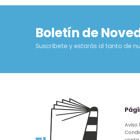
Boletín de Nove
Suscríbete y estarás al tanto de 
Pági
Aviso 
Condi
venta