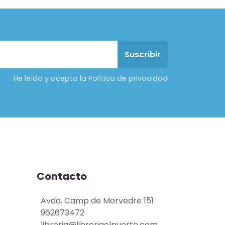
He leído y acepto la Política de privacidad
Contacto
Avda. Camp de Morvedre 151
962673472
libreria@libreriaelpuerto.com