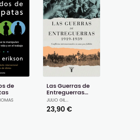
os de
Las Guerras de
tas
Entreguerras
(1919 ? 1939)
THOMAS
JULIO GIL
PECHARROMÁN
23,90 €