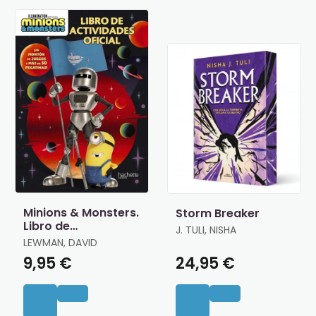
Minions & Monsters.
Storm Breaker
Libro de
J. TULI, NISHA
Actividades Oficial
LEWMAN, DAVID
9,95 €
24,95 €