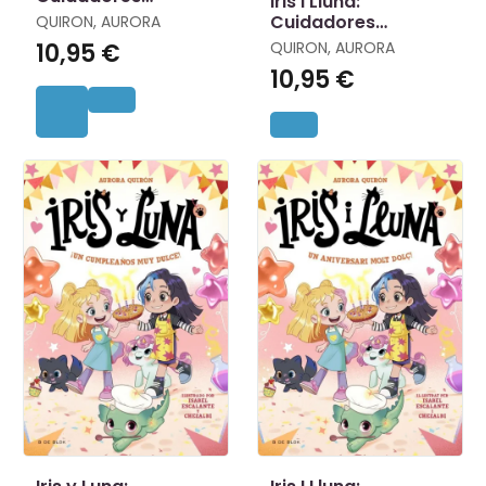
Iris I Lluna:
D'animalets Màgics
Cuidadores
QUIRON, AURORA
6 - Uns
D'animalets Màgics
QUIRON, AURORA
10,95 €
Campaments Amb
4 - les Criatures del
10,95 €
Sirenes!
Bosc!