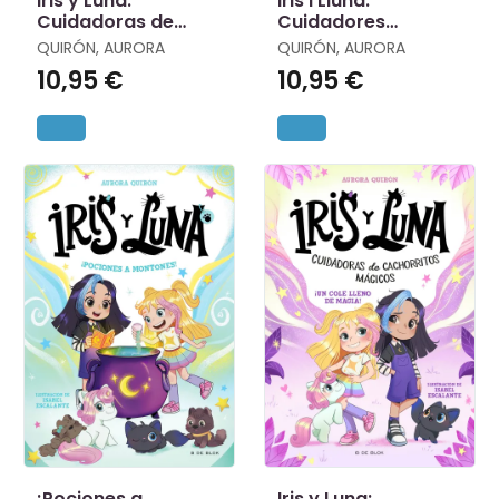
Iris y Luna:
Iris I Lluna:
Cuidadoras de
Cuidadores
Cachorritos
D'animalets Màgics
QUIRÓN, AURORA
QUIRÓN, AURORA
Mágicos 3 - ¡Un
3 - un Aniversari
10,95 €
10,95 €
Cumpleaños Muy
Molt Dolç!
Dulce!
¡Pociones a
Iris y Luna: