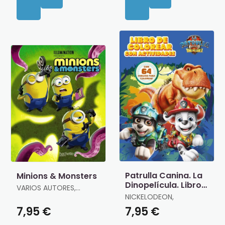
Patrulla Canina. La
Minions & Monsters
Dinopelícula. Libro
VARIOS AUTORES,
de Colorear
VARIOS AUTORES
NICKELODEON,
7,95 €
7,95 €