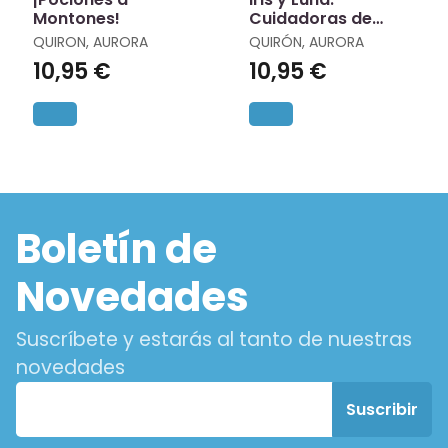
Montones!
Cuidadoras de
Cachorritos
QUIRON, AURORA
QUIRÓN, AURORA
Mágicos 1 - ¡Un Cole
10,95 €
10,95 €
Lleno de Magia!
Boletín de
Novedades
Suscríbete y estarás al tanto de nuestras
novedades