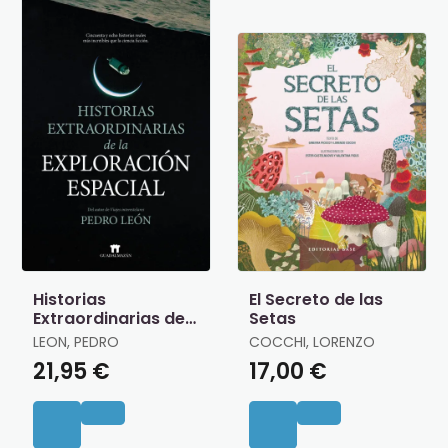
Historias
El Secreto de las
Extraordinarias de
Setas
la Exploracion
LEON, PEDRO
COCCHI, LORENZO
Espacial
21,95 €
17,00 €