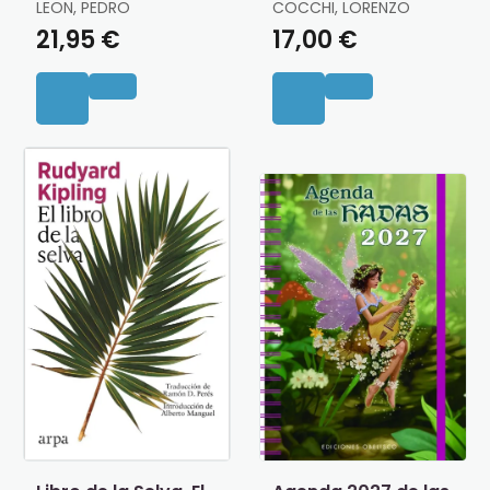
la Exploracion
LEON, PEDRO
COCCHI, LORENZO
Espacial
21,95 €
17,00 €