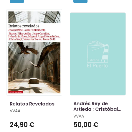
Andrés Rey de
Relatos Revelados
Artieda ; Cristóbal
VVAA
de Virués ; Ricardo
VVAA
de Turia
24,90 €
50,00 €