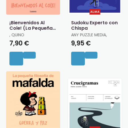
¡Bienvenidos Al
Sudoku Experto con
Cole! (La Pequeña
Chispa
Filosofía de
, QUINO
ANY PUZZLE MEDIA,
Mafalda)
7,90 €
9,95 €