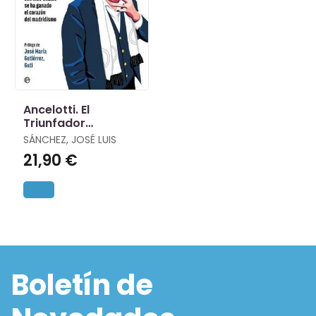
Ancelotti. El
Triunfador
Tranquilo
SÁNCHEZ, JOSÉ LUIS
21,90 €
Boletín de