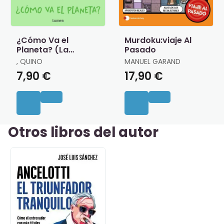
¿Cómo Va el
Murdoku:viaje Al
Planeta? (La
Pasado
Pequeña Filosofía
, QUINO
MANUEL GARAND
de Mafalda)
7,90 €
17,90 €
Otros libros del autor