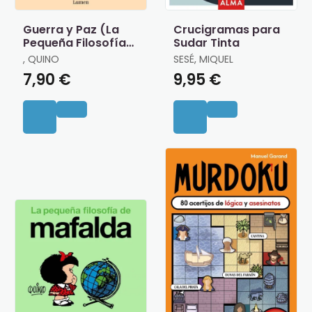
Guerra y Paz (La
Crucigramas para
Pequeña Filosofía
Sudar Tinta
de Mafalda)
, QUINO
SESÉ, MIQUEL
7,90 €
9,95 €