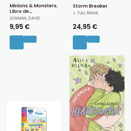
Minions & Monsters.
Storm Breaker
Libro de
J. TULI, NISHA
Actividades Oficial
LEWMAN, DAVID
9,95 €
24,95 €