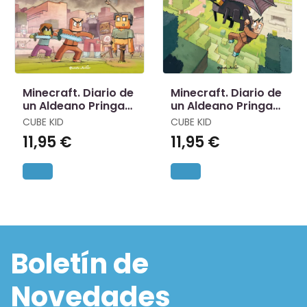
Minecraft. Diario de
Minecraft. Diario de
un Aldeano Pringao.
un Aldeano Pringao.
Cómic 8
Comic 7
CUBE KID
CUBE KID
11,95 €
11,95 €
Boletín de
Novedades