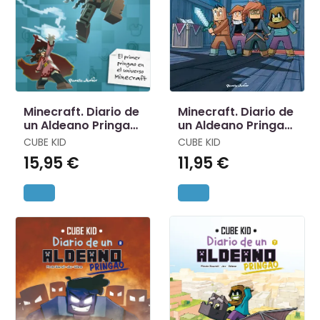
Minecraft. Diario de
Minecraft. Diario de
un Aldeano Pringao.
un Aldeano Pringao.
Héroe
Cómic 10
CUBE KID
CUBE KID
15,95 €
11,95 €