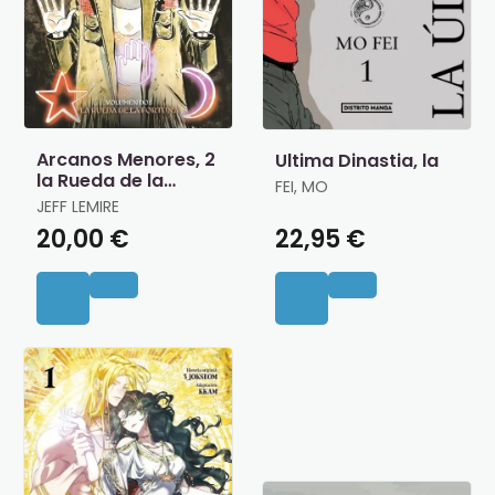
Arcanos Menores, 2
Ultima Dinastia, la
la Rueda de la
FEI, MO
Fortuna
JEFF LEMIRE
20,00 €
22,95 €