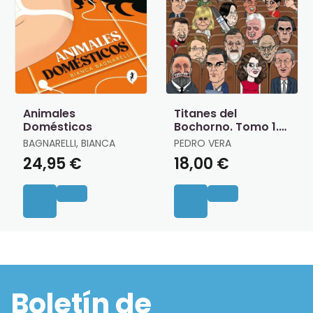
Animales
Titanes del
Domésticos
Bochorno. Tomo 1.
Política Nacional
BAGNARELLI, BIANCA
PEDRO VERA
24,95 €
18,00 €
Boletín de