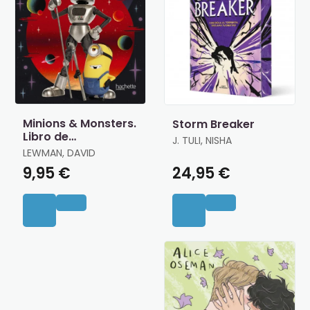
Minions & Monsters.
Storm Breaker
Libro de
J. TULI, NISHA
Actividades Oficial
LEWMAN, DAVID
9,95 €
24,95 €