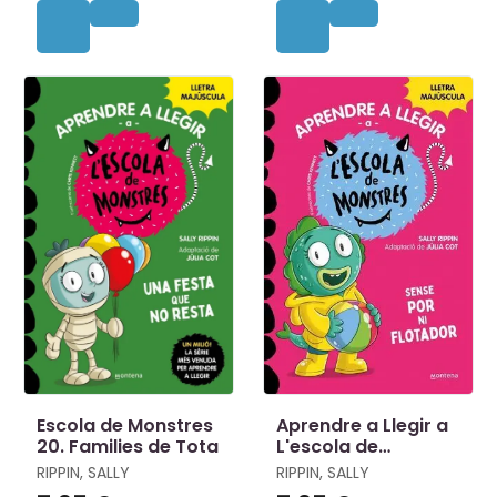
Escola de Monstres
Aprendre a Llegir a
20. Families de Tota
L'escola de
Monstres 18 - Sense
RIPPIN, SALLY
RIPPIN, SALLY
por Ni Flotador