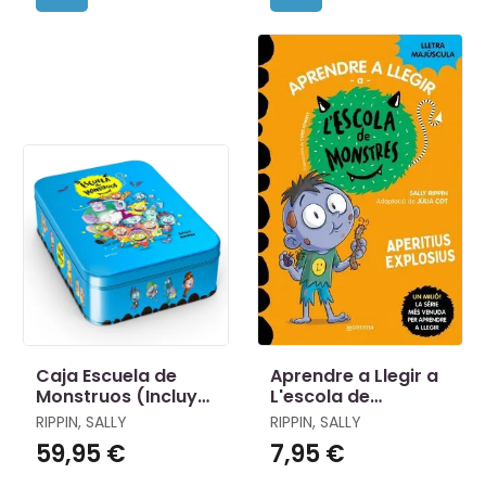
Caja Escuela de
Aprendre a Llegir a
Monstruos (Incluye
L'escola de
los 8 Primeros
Monstres 19 -
RIPPIN, SALLY
RIPPIN, SALLY
Libros)
Aperitius Explosius
59,95 €
7,95 €