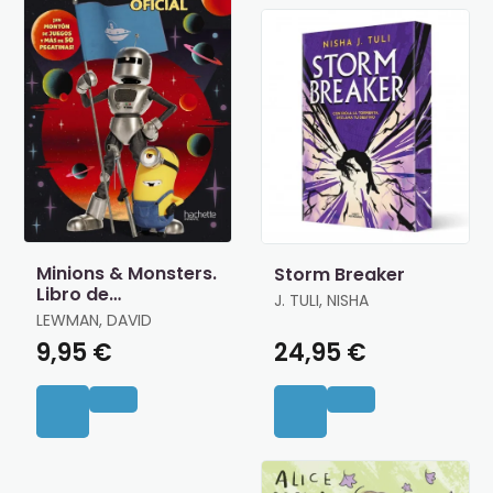
Minions & Monsters.
Storm Breaker
Libro de
J. TULI, NISHA
Actividades Oficial
LEWMAN, DAVID
9,95 €
24,95 €