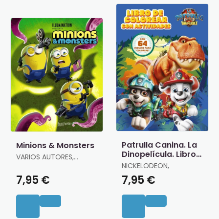
Patrulla Canina. La
Minions & Monsters
Dinopelícula. Libro
VARIOS AUTORES,
de Colorear
VARIOS AUTORES
NICKELODEON,
7,95 €
7,95 €