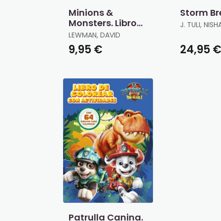
Minions &
Storm Br
Monsters. Libro
J. TULI, NISH
de Actividades
LEWMAN, DAVID
Oficial
9,95 €
24,95 
Patrulla Canina.