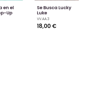
 en el
Se Busca Lucky
op-Up
Luke
VV.AA.3
€
18,00 €