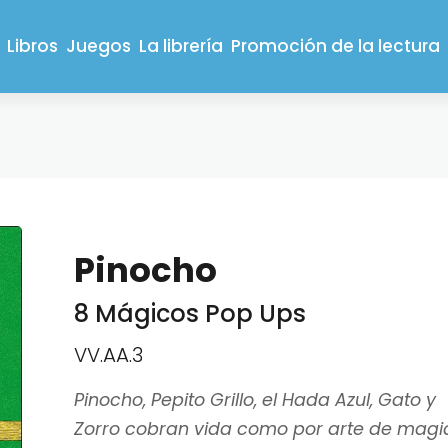
Libros
Juegos
La librería
Promoción de la lectura
Pinocho
8 Mágicos Pop Ups
VV.AA.3
Pinocho, Pepito Grillo, el Hada Azul, Gato y
Zorro cobran vida como por arte de magi