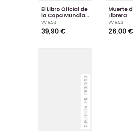
El Libro Oficial de
Muerte d
la Copa Mundial
Librera
de la Fifa
VV.AA.3
VV.AA.3
39,90 €
26,00 