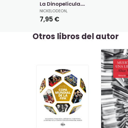
La Dinopelícula.
Libro de Colorear
NICKELODEON,
7,95 €
Otros libros del autor