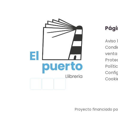
Pági
Aviso 
Condi
venta
Prote
Políti
Confi
Cooki
Proyecto financiado por