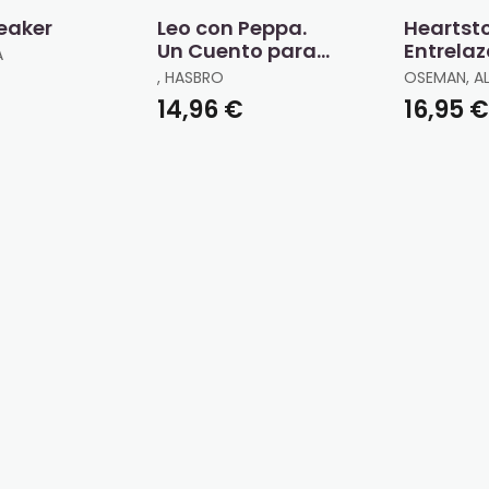
eaker
Leo con Peppa.
Heartsto
Un Cuento para
Entrela
A
Cada Letra
, HASBRO
OSEMAN, AL
€
14,96 €
16,95 