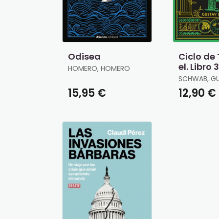
Odisea
Ciclo de
el. Libro 3
HOMERO, HOMERO
Patria d
SCHWAB, G
15,95 €
12,90 €