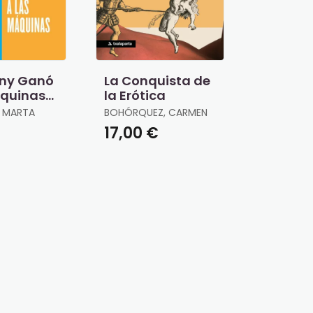
ny Ganó
La Conquista de
áquinas
la Erótica
Endebate)
, MARTA
BOHÓRQUEZ, CARMEN
17,00 €