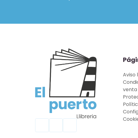
Pági
Aviso 
Condi
venta
Prote
Políti
Confi
Cooki