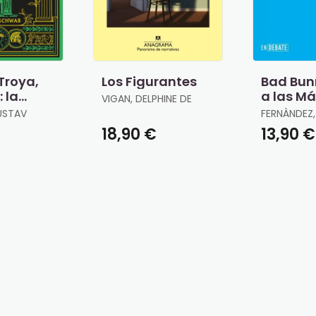
 Troya,
Los Figurantes
Bad Bun
: la
a las M
VIGAN, DELPHINE DE
e Eneas
(Serie 
USTAV
FERNÀNDEZ
18,90 €
13,90 €