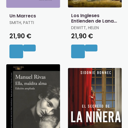
Los Ingleses
Un Marrecs
Entienden de Lana
SMITH, PATTI
(Y Otros Trucos)
DEWITT, HELEN
21,90 €
21,90 €