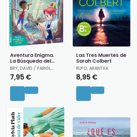
Aventura Enigma.
Las Tres Muertes de
La Búsqueda del
Sarah Colbert
Tesoro
BRY, DAVID / PARIGI,
RUFO, ARANTXA
JÉRÉMY
7,95 €
8,95 €