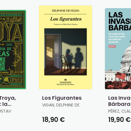
 Troya,
Los Figurantes
Las Inva
: la
Bárbara
VIGAN, DELPHINE DE
e Eneas
USTAV
PÉREZ, CLA
18,90 €
19,90 €