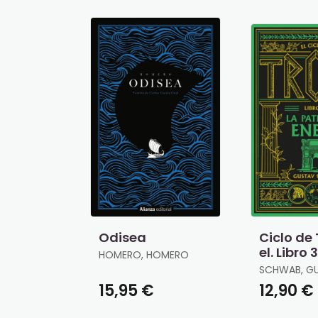
Odisea
Ciclo de
el. Libro 3
HOMERO, HOMERO
Patria d
SCHWAB, G
15,95 €
12,90 €