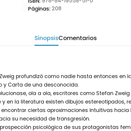
978-84-19558-51-0
ISBN:
208
Páginas:
Sinopsis
Comentarios
 Zweig profundizó como nadie hasta entonces en la
do y Carta de una desconocida.
olucionase, ola a ola, escritores como Stefan Zweig
y en la literatura existen dibujos estereotipados, 
ncontrar ciertas aproximaciones intuitivas hacia l
Hacia su necesidad de transgresión.
la prospección psicológica de sus protagonistas fem