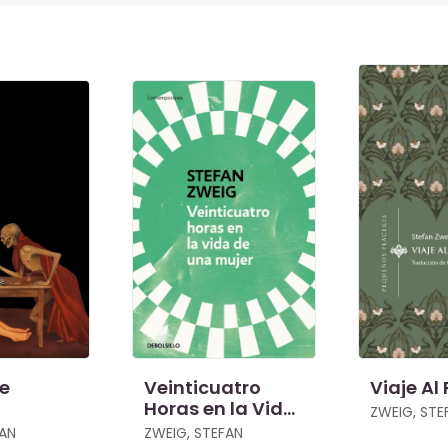
de
Veinticuatro
Viaje Al
Horas en la Vida
ZWEIG, STE
de una Mujer
FAN
ZWEIG, STEFAN