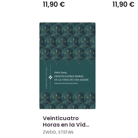
11,90 €
11,90 €
Veinticuatro
Horas en la Vida
de una Mujer
ZWEIG, STEFAN