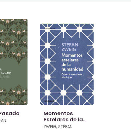
 Pasado
Momentos
Estelares de la
FAN
Humanidad
ZWEIG, STEFAN