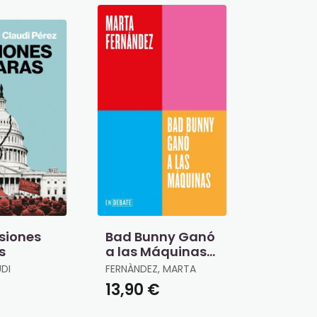
siones
Bad Bunny Ganó
s
a las Máquinas
(Serie Endebate)
UDI
FERNÀNDEZ, MARTA
13,90 €