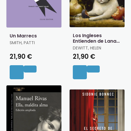
Los Ingleses
Un Marrecs
Entienden de Lana
SMITH, PATTI
(Y Otros Trucos)
DEWITT, HELEN
21,90 €
21,90 €