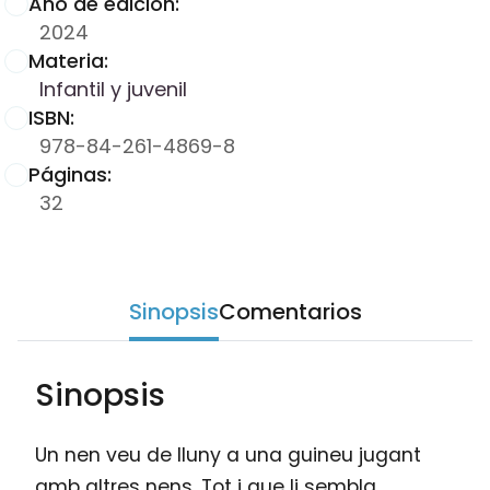
Año de edición:
2024
Materia:
Infantil y juvenil
ISBN:
978-84-261-4869-8
Páginas:
32
Sinopsis
Comentarios
Sinopsis
Un nen veu de lluny a una guineu jugant
amb altres nens. Tot i que li sembla