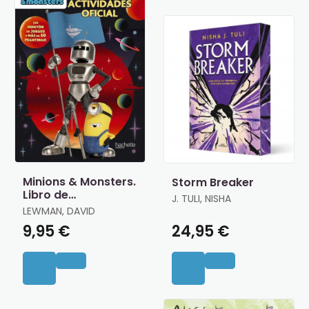
Minions & Monsters.
Storm Breaker
Libro de
J. TULI, NISHA
Actividades Oficial
LEWMAN, DAVID
9,95 €
24,95 €