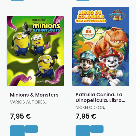
Patrulla Canina. La
Minions & Monsters
Dinopelícula. Libro
VARIOS AUTORES,
de Colorear
VARIOS AUTORES
NICKELODEON,
7,95 €
7,95 €