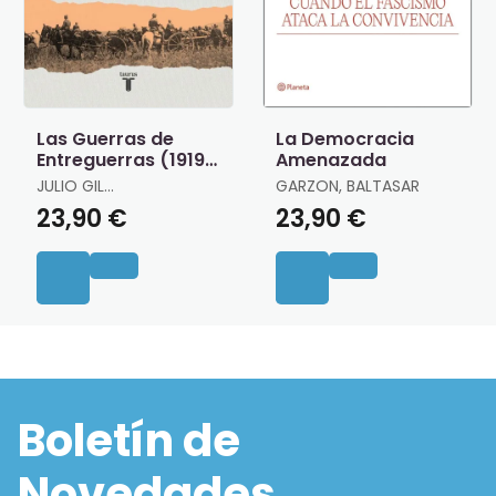
Las Guerras de
La Democracia
Entreguerras (1919 ?
Amenazada
1939)
JULIO GIL
GARZON, BALTASAR
PECHARROMÁN
23,90 €
23,90 €
Boletín de
Novedades