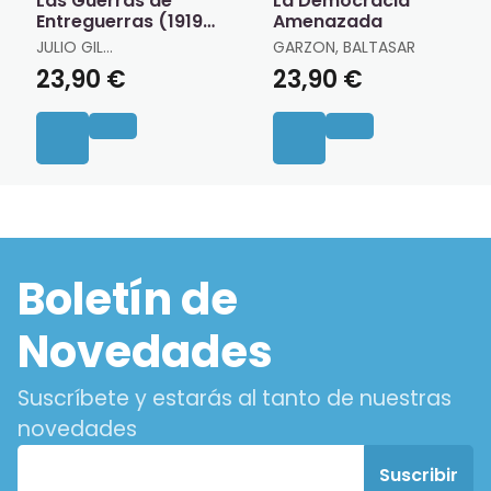
Las Guerras de
La Democracia
Entreguerras (1919 ?
Amenazada
1939)
JULIO GIL
GARZON, BALTASAR
PECHARROMÁN
23,90 €
23,90 €
Boletín de
Novedades
Suscríbete y estarás al tanto de nuestras
novedades