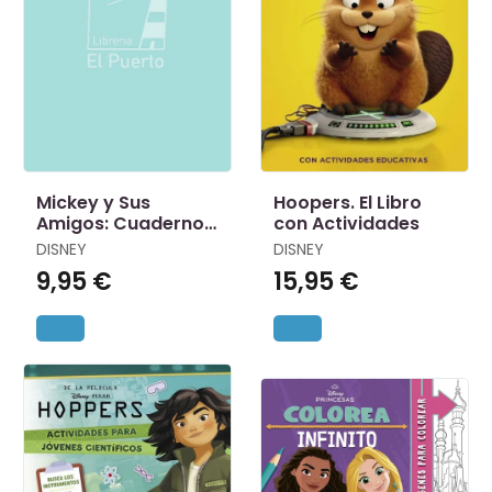
Mickey y Sus
Hoopers. El Libro
Amigos: Cuaderno
con Actividades
de Vacacciones
DISNEY
DISNEY
9,95 €
15,95 €