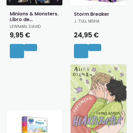
Minions & Monsters.
Storm Breaker
Libro de
J. TULI, NISHA
Actividades Oficial
LEWMAN, DAVID
9,95 €
24,95 €