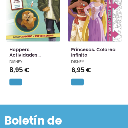
Hoppers.
Princesas. Colorea
Actividades
Infinito
Cientificos
DISNEY
DISNEY
8,95 €
6,95 €
Boletín de